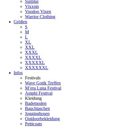
Surplus
Vixxsin
Voodoo Vixen
Warrior Clothing
Größen
S
M
L
XL
XXL
XXXL
XXXXL
XXXXXL
XXXXXXL
Infos
Festivals
Wave Gotik Treffen
M’era Luna Festival
Amphi Festival
Kleidung
Bademoden
Bauchtaschen
Jogginghosen
Outdoorbekleidung
Petticoats