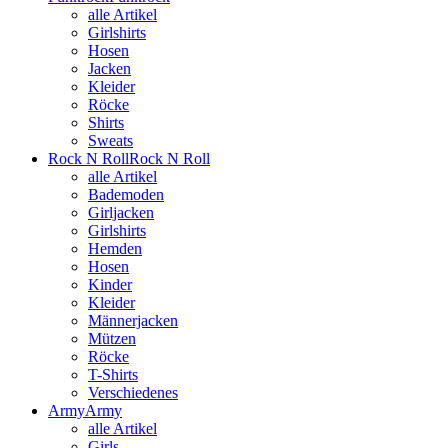
alle Artikel
Girlshirts
Hosen
Jacken
Kleider
Röcke
Shirts
Sweats
Rock N Roll
Rock N Roll
alle Artikel
Bademoden
Girljacken
Girlshirts
Hemden
Hosen
Kinder
Kleider
Männerjacken
Mützen
Röcke
T-Shirts
Verschiedenes
Army
Army
alle Artikel
Girls