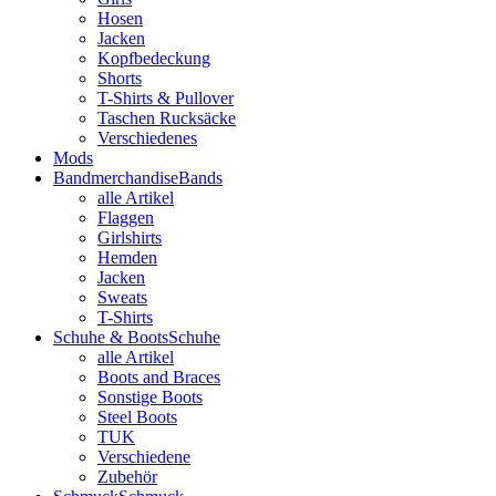
Hosen
Jacken
Kopfbedeckung
Shorts
T-Shirts & Pullover
Taschen Rucksäcke
Verschiedenes
Mods
Bandmerchandise
Bands
alle Artikel
Flaggen
Girlshirts
Hemden
Jacken
Sweats
T-Shirts
Schuhe & Boots
Schuhe
alle Artikel
Boots and Braces
Sonstige Boots
Steel Boots
TUK
Verschiedene
Zubehör