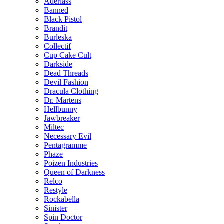
Aderlass
Banned
Black Pistol
Brandit
Burleska
Collectif
Cup Cake Cult
Darkside
Dead Threads
Devil Fashion
Dracula Clothing
Dr. Martens
Hellbunny
Jawbreaker
Miltec
Necessary Evil
Pentagramme
Phaze
Poizen Industries
Queen of Darkness
Relco
Restyle
Rockabella
Sinister
Spin Doctor