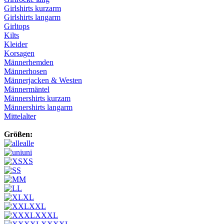
Girlshirts kurzarm
Girlshirts langarm
Girltops
Kilts
Kleider
Korsagen
Männerhemden
Männerhosen
Männerjacken & Westen
Männermäntel
Männershirts kurzam
Männershirts langarm
Mittelalter
Größen:
alle
uni
XS
S
M
L
XL
XXL
XXXL