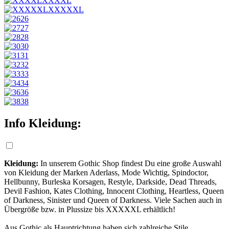
XXXXL
XXXXXL
26
27
28
30
31
32
33
34
36
38
Info Kleidung:
Kleidung:
In unserem Gothic Shop findest Du eine große Auswahl
von Kleidung der Marken Aderlass, Mode Wichtig, Spindoctor,
Hellbunny, Burleska Korsagen, Restyle, Darkside, Dead Threads,
Devil Fashion, Kates Clothing, Innocent Clothing, Heartless, Queen
of Darkness, Sinister und Queen of Darkness. Viele Sachen auch in
Übergröße bzw. in Plussize bis XXXXXL erhältlich!
Aus Gothic als Hauptrichtung haben sich zahlreiche Stile