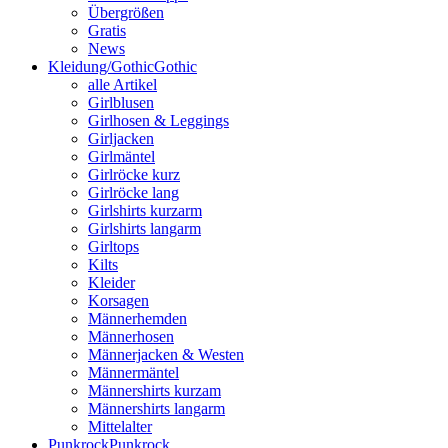
Übergrößen
Gratis
News
Kleidung/Gothic
Gothic
alle Artikel
Girlblusen
Girlhosen & Leggings
Girljacken
Girlmäntel
Girlröcke kurz
Girlröcke lang
Girlshirts kurzarm
Girlshirts langarm
Girltops
Kilts
Kleider
Korsagen
Männerhemden
Männerhosen
Männerjacken & Westen
Männermäntel
Männershirts kurzam
Männershirts langarm
Mittelalter
Punkrock
Punkrock