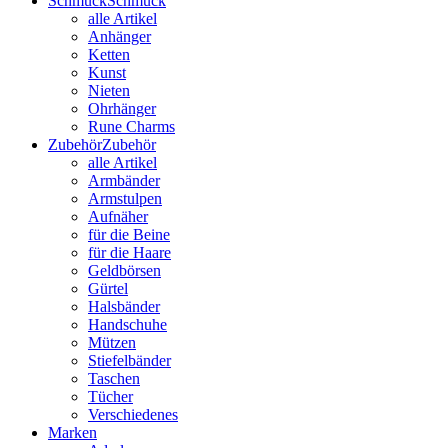
Schmuck
Schmuck
alle Artikel
Anhänger
Ketten
Kunst
Nieten
Ohrhänger
Rune Charms
Zubehör
Zubehör
alle Artikel
Armbänder
Armstulpen
Aufnäher
für die Beine
für die Haare
Geldbörsen
Gürtel
Halsbänder
Handschuhe
Mützen
Stiefelbänder
Taschen
Tücher
Verschiedenes
Marken