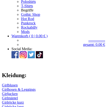
Poloshirts
T-Shirts
Begriffe
Gothic Shop
Hot Rod
Punkrock
Rockabilly
Mods
Warenkorb ( 0 | 0.00 € )
--------------
gesamt: 0.00 €
Social Media:
Kleidung:
Girlblusen
Girlhosen & Leggings
Girljacken
Girlmäntel
Girlröcke kurz
Girlröcke lang