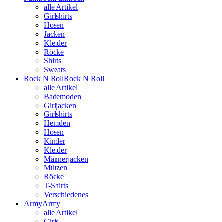
alle Artikel
Girlshirts
Hosen
Jacken
Kleider
Röcke
Shirts
Sweats
Rock N Roll
Rock N Roll
alle Artikel
Bademoden
Girljacken
Girlshirts
Hemden
Hosen
Kinder
Kleider
Männerjacken
Mützen
Röcke
T-Shirts
Verschiedenes
Army
Army
alle Artikel
Girls