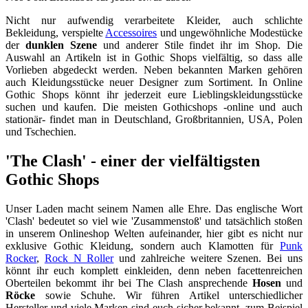
Nicht nur aufwendig verarbeitete Kleider, auch schlichte
Bekleidung, verspielte
Accessoires
und ungewöhnliche Modestücke
der
dunklen Szene
und anderer Stile findet ihr im Shop. Die
Auswahl an Artikeln ist in Gothic Shops vielfältig, so dass alle
Vorlieben abgedeckt werden. Neben bekannten Marken gehören
auch Kleidungsstücke neuer Designer zum Sortiment. In Online
Gothic Shops könnt ihr jederzeit eure Lieblingskleidungsstücke
suchen und kaufen. Die meisten Gothicshops -online und auch
stationär- findet man in Deutschland, Großbritannien, USA, Polen
und Tschechien.
'The Clash' - einer der vielfältigsten
Gothic Shops
Unser Laden macht seinem Namen alle Ehre. Das englische Wort
'Clash' bedeutet so viel wie 'Zusammenstoß' und tatsächlich stoßen
in unserem Onlineshop Welten aufeinander, hier gibt es nicht nur
exklusive Gothic Kleidung, sondern auch Klamotten für
Punk
Rocker
,
Rock N Roller
und zahlreiche weitere Szenen. Bei uns
könnt ihr euch komplett einkleiden, denn neben facettenreichen
Oberteilen bekommt ihr bei The Clash ansprechende
Hosen
und
Röcke
sowie Schuhe. Wir führen Artikel unterschiedlicher
Hersteller und viele Marken sind euch sicher bekannt, zum Beispiel