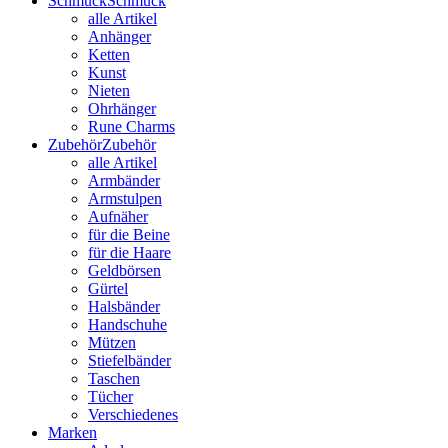
Schmuck
Schmuck
alle Artikel
Anhänger
Ketten
Kunst
Nieten
Ohrhänger
Rune Charms
Zubehör
Zubehör
alle Artikel
Armbänder
Armstulpen
Aufnäher
für die Beine
für die Haare
Geldbörsen
Gürtel
Halsbänder
Handschuhe
Mützen
Stiefelbänder
Taschen
Tücher
Verschiedenes
Marken