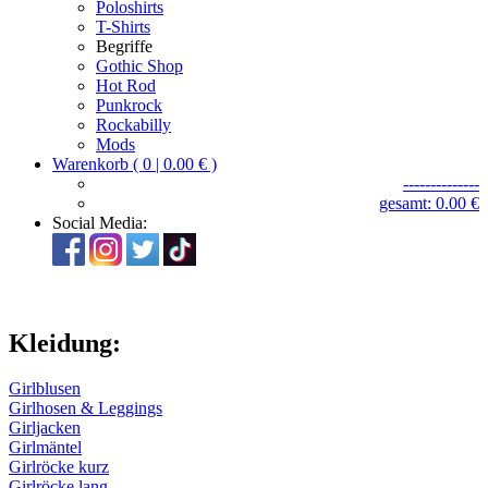
Poloshirts
T-Shirts
Begriffe
Gothic Shop
Hot Rod
Punkrock
Rockabilly
Mods
Warenkorb ( 0 | 0.00 € )
--------------
gesamt: 0.00 €
Social Media:
Kleidung:
Girlblusen
Girlhosen & Leggings
Girljacken
Girlmäntel
Girlröcke kurz
Girlröcke lang