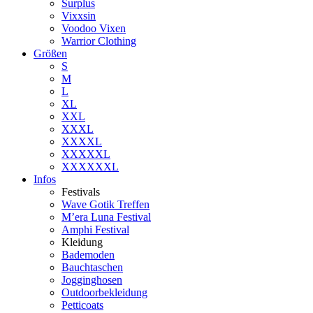
Surplus
Vixxsin
Voodoo Vixen
Warrior Clothing
Größen
S
M
L
XL
XXL
XXXL
XXXXL
XXXXXL
XXXXXXL
Infos
Festivals
Wave Gotik Treffen
M’era Luna Festival
Amphi Festival
Kleidung
Bademoden
Bauchtaschen
Jogginghosen
Outdoorbekleidung
Petticoats