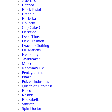
Aderlass
Banned
Black Pistol
Brandit
Burleska
Collectif
Cup Cake Cult
Darkside
Dead Threads
Devil Fashion
Dracula Clothing
Dr. Martens
Hellbunny
Jawbreaker
Miltec
Necessary Evil
Pentagramme
Phaze
Poizen Industries
Queen of Darkness
Relco
Restyle
Rockabella
Sinister
Spin Doctor