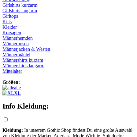
Girlshirts kurzarm
Girlshirts langarm
Girltops
Kilts
Kleider
Korsagen
Männerhemden
Männerhosen
Männerjacken & Westen
Männermäntel
Männershirts kurzam
Männershirts langarm
Mittelalter
Größen:
alle
XL
Info Kleidung:
Kleidung:
In unserem Gothic Shop findest Du eine große Auswahl
von Kleidung der Marken Aderlass, Mode Wichtig, Spindoctor,