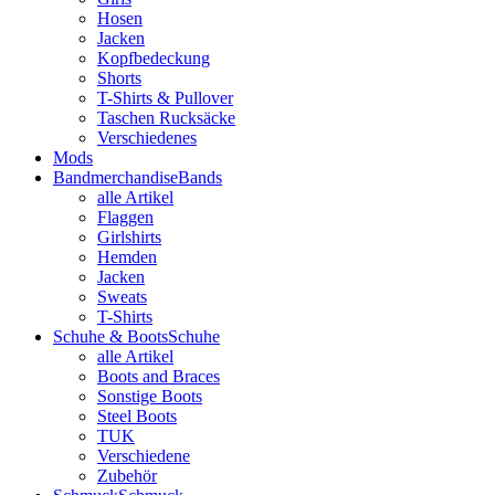
Hosen
Jacken
Kopfbedeckung
Shorts
T-Shirts & Pullover
Taschen Rucksäcke
Verschiedenes
Mods
Bandmerchandise
Bands
alle Artikel
Flaggen
Girlshirts
Hemden
Jacken
Sweats
T-Shirts
Schuhe & Boots
Schuhe
alle Artikel
Boots and Braces
Sonstige Boots
Steel Boots
TUK
Verschiedene
Zubehör