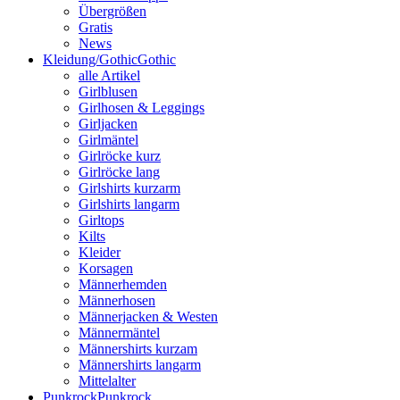
Übergrößen
Gratis
News
Kleidung/Gothic
Gothic
alle Artikel
Girlblusen
Girlhosen & Leggings
Girljacken
Girlmäntel
Girlröcke kurz
Girlröcke lang
Girlshirts kurzarm
Girlshirts langarm
Girltops
Kilts
Kleider
Korsagen
Männerhemden
Männerhosen
Männerjacken & Westen
Männermäntel
Männershirts kurzam
Männershirts langarm
Mittelalter
Punkrock
Punkrock