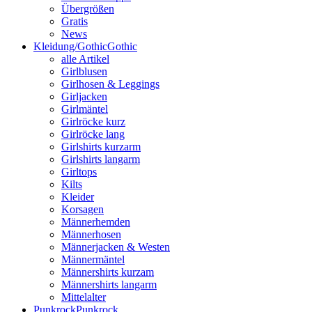
Übergrößen
Gratis
News
Kleidung/Gothic
Gothic
alle Artikel
Girlblusen
Girlhosen & Leggings
Girljacken
Girlmäntel
Girlröcke kurz
Girlröcke lang
Girlshirts kurzarm
Girlshirts langarm
Girltops
Kilts
Kleider
Korsagen
Männerhemden
Männerhosen
Männerjacken & Westen
Männermäntel
Männershirts kurzam
Männershirts langarm
Mittelalter
Punkrock
Punkrock