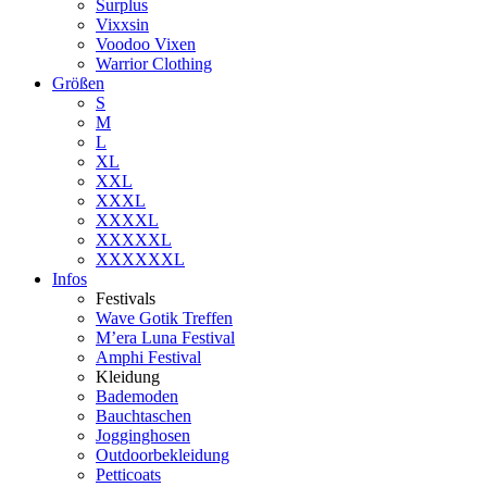
Surplus
Vixxsin
Voodoo Vixen
Warrior Clothing
Größen
S
M
L
XL
XXL
XXXL
XXXXL
XXXXXL
XXXXXXL
Infos
Festivals
Wave Gotik Treffen
M’era Luna Festival
Amphi Festival
Kleidung
Bademoden
Bauchtaschen
Jogginghosen
Outdoorbekleidung
Petticoats