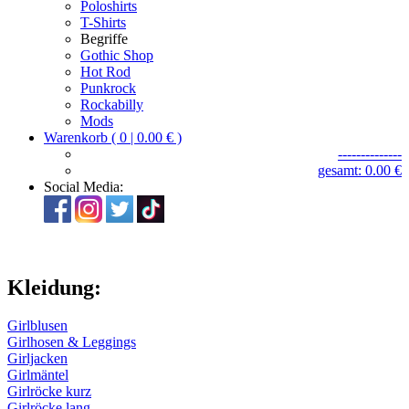
Poloshirts
T-Shirts
Begriffe
Gothic Shop
Hot Rod
Punkrock
Rockabilly
Mods
Warenkorb ( 0 | 0.00 € )
--------------
gesamt: 0.00 €
Social Media:
Kleidung:
Girlblusen
Girlhosen & Leggings
Girljacken
Girlmäntel
Girlröcke kurz
Girlröcke lang