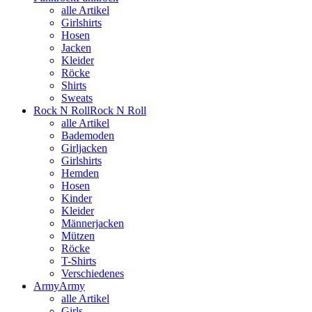
alle Artikel
Girlshirts
Hosen
Jacken
Kleider
Röcke
Shirts
Sweats
Rock N Roll
Rock N Roll
alle Artikel
Bademoden
Girljacken
Girlshirts
Hemden
Hosen
Kinder
Kleider
Männerjacken
Mützen
Röcke
T-Shirts
Verschiedenes
Army
Army
alle Artikel
Girls