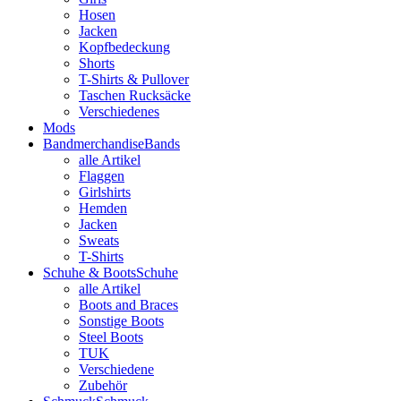
Hosen
Jacken
Kopfbedeckung
Shorts
T-Shirts & Pullover
Taschen Rucksäcke
Verschiedenes
Mods
Bandmerchandise
Bands
alle Artikel
Flaggen
Girlshirts
Hemden
Jacken
Sweats
T-Shirts
Schuhe & Boots
Schuhe
alle Artikel
Boots and Braces
Sonstige Boots
Steel Boots
TUK
Verschiedene
Zubehör