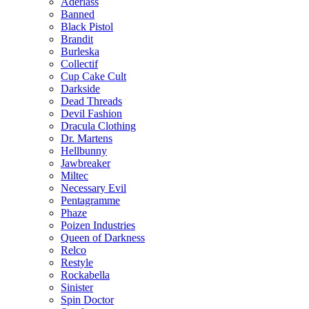
Aderlass
Banned
Black Pistol
Brandit
Burleska
Collectif
Cup Cake Cult
Darkside
Dead Threads
Devil Fashion
Dracula Clothing
Dr. Martens
Hellbunny
Jawbreaker
Miltec
Necessary Evil
Pentagramme
Phaze
Poizen Industries
Queen of Darkness
Relco
Restyle
Rockabella
Sinister
Spin Doctor