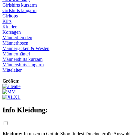
Girlshirts kurzarm
Girlshirts langarm
Girltops
Kilts
Kleider
Korsagen
Männerhemden
Männerhosen
Männerjacken & Westen
Männermäntel
Männershirts kurzam
Männershirts langarm
Mittelalter
Größen:
alle
M
XL
Info Kleidung:
Kleidung:
In unserem Gothic Shop findest Du eine große Auswahl