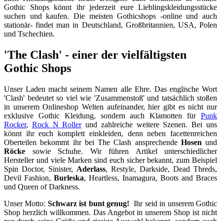
Gothic Shops könnt ihr jederzeit eure Lieblingskleidungsstücke
suchen und kaufen. Die meisten Gothicshops -online und auch
stationär- findet man in Deutschland, Großbritannien, USA, Polen
und Tschechien.
'The Clash' - einer der vielfältigsten
Gothic Shops
Unser Laden macht seinem Namen alle Ehre. Das englische Wort
'Clash' bedeutet so viel wie 'Zusammenstoß' und tatsächlich stoßen
in unserem Onlineshop Welten aufeinander, hier gibt es nicht nur
exklusive Gothic Kleidung, sondern auch Klamotten für
Punk
Rocker
,
Rock N Roller
und zahlreiche weitere Szenen. Bei uns
könnt ihr euch komplett einkleiden, denn neben facettenreichen
Oberteilen bekommt ihr bei The Clash ansprechende
Hosen
und
Röcke
sowie Schuhe. Wir führen Artikel unterschiedlicher
Hersteller und viele Marken sind euch sicher bekannt, zum Beispiel
Spin Doctor, Sinister,
Aderlass
, Restyle, Darkside, Dead Threds,
Devil Fashion,
Burleska
, Heartless, Inamagura, Boots and Braces
und Queen of Darkness.
Unser Motto:
Schwarz ist bunt genug!
Ihr seid in unserem Gothic
Shop herzlich willkommen. Das Angebot in unserem Shop ist nicht