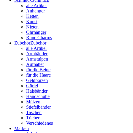
Schmuck
Schmuck
alle Artikel
Anhänger
Ketten
Kunst
Nieten
Ohrhänger
Rune Charms
Zubehör
Zubehör
alle Artikel
Armbänder
Armstulpen
Aufnäher
für die Beine
für die Haare
Geldbörsen
Gürtel
Halsbänder
Handschuhe
Mützen
Stiefelbänder
Taschen
Tücher
Verschiedenes
Marken