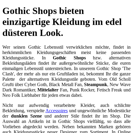
Gothic Shops bieten
einzigartige Kleidung im edel
düsteren Look.
Wer seinen Gothic Lebensstil verwirklichen möchte, findet in
herkömmlichen Kleidungsgeschäften meist keine passenden
Kleidungsstücke. In
Gothic Shops
bzw. alternativen
Bekleidungsläden findet ihr außergewöhnliche Stücke, die euren
einmaligen Lebensstil unterstreichen. In unserem Gothic Shop 'The
Clash', der mehr als nur ein Gruftiladen ist, bekommt Ihr die ganze
Palette der alternativen Kleidungsstile geboten. Vom Old Scholl
Grufti über Cyber Goth, Black Metall Fan,
Steampunk
, New Wave
Dark Romantiker,
Mittelalter
Fan, Punk Rocker, Fetisch Freak und
Neo Folk Liebhaber für jeden etwas dabei.
Nicht nur aufwendig verarbeitete Kleider, auch schlichte
Bekleidung, verspielte
Accessoires
und ungewöhnliche Modestücke
der
dunklen Szene
und anderer Stile findet ihr im Shop. Die
Auswahl an Artikeln ist in Gothic Shops vielfältig, so dass alle
Vorlieben abgedeckt werden. Neben bekannten Marken gehören
auch Kleidungsstücke neuer Designer zum Sortiment. In Online