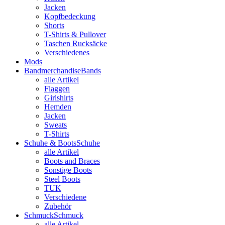
Jacken
Kopfbedeckung
Shorts
T-Shirts & Pullover
Taschen Rucksäcke
Verschiedenes
Mods
Bandmerchandise
Bands
alle Artikel
Flaggen
Girlshirts
Hemden
Jacken
Sweats
T-Shirts
Schuhe & Boots
Schuhe
alle Artikel
Boots and Braces
Sonstige Boots
Steel Boots
TUK
Verschiedene
Zubehör
Schmuck
Schmuck
alle Artikel