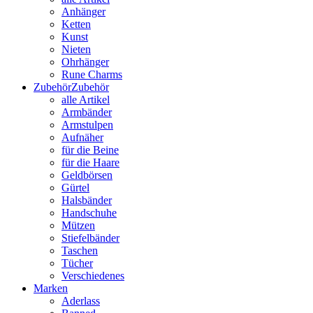
Anhänger
Ketten
Kunst
Nieten
Ohrhänger
Rune Charms
Zubehör
Zubehör
alle Artikel
Armbänder
Armstulpen
Aufnäher
für die Beine
für die Haare
Geldbörsen
Gürtel
Halsbänder
Handschuhe
Mützen
Stiefelbänder
Taschen
Tücher
Verschiedenes
Marken
Aderlass