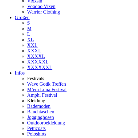
Vixxsin
Voodoo Vixen
Warrior Clothing
Größen
S
M
L
XL
XXL
XXXL
XXXXL
XXXXXL
XXXXXXL
Infos
Festivals
Wave Gotik Treffen
M’era Luna Festival
Amphi Festival
Kleidung
Bademoden
Bauchtaschen
Jogginghosen
Outdoorbekleidung
Petticoats
Poloshirts