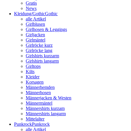
Gratis
News
Kleidung/Gothic
Gothic
alle Artikel
Girlblusen
Girlhosen & Leggings
Girljacken
Girlmäntel
Girlröcke kurz
Girlröcke lang
Girlshirts kurzarm
Girlshirts langarm
Girltops
Kilts
Kleider
Korsagen
Männerhemden
Männerhosen
Männerjacken & Westen
Männermäntel
Männershirts kurzam
Männershirts langarm
Mittelalter
Punkrock
Punkrock
alle Artikel