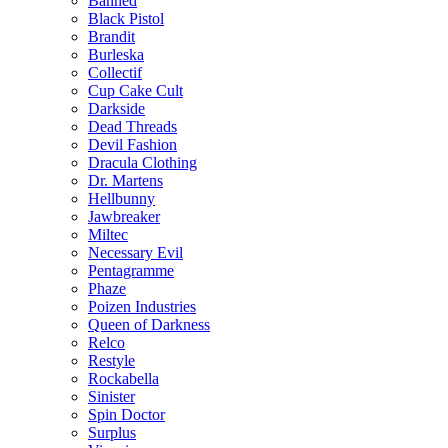
Banned
Black Pistol
Brandit
Burleska
Collectif
Cup Cake Cult
Darkside
Dead Threads
Devil Fashion
Dracula Clothing
Dr. Martens
Hellbunny
Jawbreaker
Miltec
Necessary Evil
Pentagramme
Phaze
Poizen Industries
Queen of Darkness
Relco
Restyle
Rockabella
Sinister
Spin Doctor
Surplus