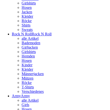
Girlshirts
Hosen
Jacken
Kleider
Röcke
Shirts
Sweats
Rock N Roll
Rock N Roll
alle Artikel
Bademoden
Girljacken
Girlshirts
Hemden
Hosen
Kinder
Kleider
Männerjacken
Mützen
Röcke
T-Shirts
Verschiedenes
Army
Army
alle Artikel
Girls
Hosen