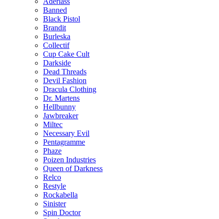
Aderlass
Banned
Black Pistol
Brandit
Burleska
Collectif
Cup Cake Cult
Darkside
Dead Threads
Devil Fashion
Dracula Clothing
Dr. Martens
Hellbunny
Jawbreaker
Miltec
Necessary Evil
Pentagramme
Phaze
Poizen Industries
Queen of Darkness
Relco
Restyle
Rockabella
Sinister
Spin Doctor