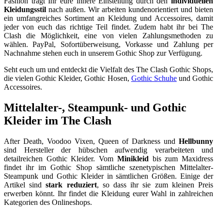
Fashion tragt Ihr eure innere Einstellung durch den
individuellen
Kleidungsstil
nach außen. Wir arbeiten kundenorientiert und bieten
ein umfangreiches Sortiment an Kleidung und Accessoires, damit
jeder von euch das richtige Teil findet. Zudem habt ihr bei The
Clash die Möglichkeit, eine von vielen Zahlungsmethoden zu
wählen. PayPal, Sofortüberweisung, Vorkasse und Zahlung per
Nachnahme stehen euch in unserem Gothic Shop zur Verfügung.
Seht euch um und entdeckt die Vielfalt des The Clash Gothic Shops,
die vielen Gothic Kleider, Gothic Hosen,
Gothic Schuhe
und Gothic
Accessoires.
Mittelalter-, Steampunk- und Gothic
Kleider im The Clash
After Death, Voodoo Vixen, Queen of Darkness und
Hellbunny
sind Hersteller der hübschen aufwendig verarbeiteten und
detailreichen Gothic Kleider. Vom
Minikleid
bis zum Maxidress
findet ihr im Gothic Shop sämtliche szenetypischen Mittelalter-
Steampunk und Gothic Kleider in sämtlichen Größen. Einige der
Artikel sind
stark reduziert
, so dass ihr sie zum kleinen Preis
erwerben könnt. Ihr findet die Kleidung eurer Wahl in zahlreichen
Kategorien des Onlineshops.