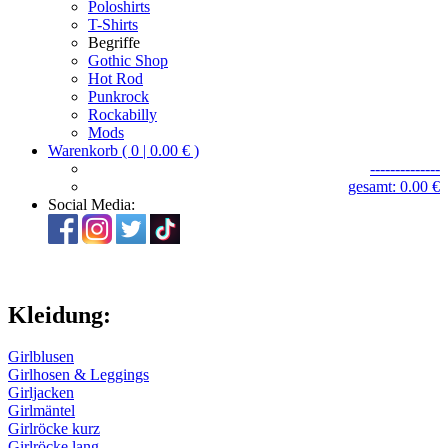
Poloshirts
T-Shirts
Begriffe
Gothic Shop
Hot Rod
Punkrock
Rockabilly
Mods
Warenkorb ( 0 | 0.00 € )
--------------
gesamt: 0.00 €
Social Media:
Kleidung:
Girlblusen
Girlhosen & Leggings
Girljacken
Girlmäntel
Girlröcke kurz
Girlröcke lang