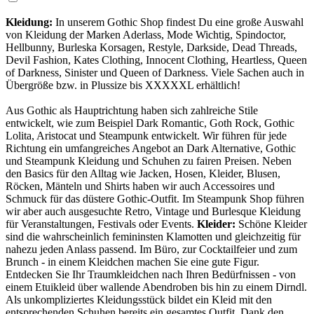
Kleidung:
In unserem Gothic Shop findest Du eine große Auswahl
von Kleidung der Marken Aderlass, Mode Wichtig, Spindoctor,
Hellbunny, Burleska Korsagen, Restyle, Darkside, Dead Threads,
Devil Fashion, Kates Clothing, Innocent Clothing, Heartless, Queen
of Darkness, Sinister und Queen of Darkness. Viele Sachen auch in
Übergröße bzw. in Plussize bis XXXXXL erhältlich!
Aus Gothic als Hauptrichtung haben sich zahlreiche Stile
entwickelt, wie zum Beispiel Dark Romantic, Goth Rock, Gothic
Lolita, Aristocat und Steampunk entwickelt. Wir führen für jede
Richtung ein umfangreiches Angebot an Da
rk Alternative, Gothic
und Steampunk Kleidung und Schuhen zu fairen Preisen. Neben
den Basics für den Alltag wie Jacken, Hosen, Kleider, Blusen,
Röcken, Mänteln und Shirts haben wir auch Accessoires und
Schmuck für das düstere Gothic-Outfit. Im Steampunk Shop führen
wir aber auch ausgesuchte Retro, Vintage und Burlesque Kleidung
für Veranstaltungen, Festivals oder Events.
Kleider:
Schöne Kleider
sind die wahrscheinlich femininsten Klamotten und gleichzeitig für
nahezu jeden Anlass passend. Im Büro, zur Cocktailfeier und zum
Brunch - in einem Kleidchen machen Sie eine gute Figur.
Entdecken Sie Ihr Traumkleidchen nach Ihren Bedürfnissen - von
einem Etuikleid über wallende Abendroben bis hin zu einem Dirndl.
Als unkompliziertes Kleidungsstück bildet ein Kleid mit den
entsprechenden Schuhen bereits ein gesamtes Outfit. Dank den