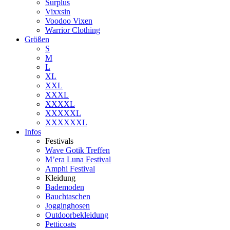
Surplus
Vixxsin
Voodoo Vixen
Warrior Clothing
Größen
S
M
L
XL
XXL
XXXL
XXXXL
XXXXXL
XXXXXXL
Infos
Festivals
Wave Gotik Treffen
M’era Luna Festival
Amphi Festival
Kleidung
Bademoden
Bauchtaschen
Jogginghosen
Outdoorbekleidung
Petticoats