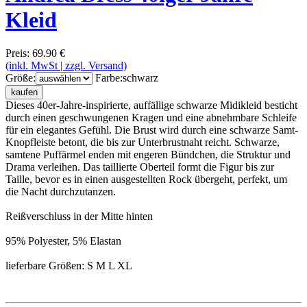
Kleid
Preis: 69.90 €
(inkl. MwSt | zzgl. Versand)
Größe:
Farbe:
schwarz
kaufen
Dieses 40er-Jahre-inspirierte, auffällige schwarze Midikleid besticht
durch einen geschwungenen Kragen und eine abnehmbare Schleife
für ein elegantes Gefühl. Die Brust wird durch eine schwarze Samt-
Knopfleiste betont, die bis zur Unterbrustnaht reicht. Schwarze,
samtene Puffärmel enden mit engeren Bündchen, die Struktur und
Drama verleihen. Das taillierte Oberteil formt die Figur bis zur
Taille, bevor es in einen ausgestellten Rock übergeht, perfekt, um
die Nacht durchzutanzen.
Reißverschluss in der Mitte hinten
95% Polyester, 5% Elastan
lieferbare Größen: S M L XL