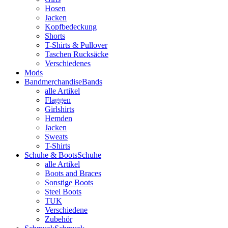
Hosen
Jacken
Kopfbedeckung
Shorts
T-Shirts & Pullover
Taschen Rucksäcke
Verschiedenes
Mods
Bandmerchandise
Bands
alle Artikel
Flaggen
Girlshirts
Hemden
Jacken
Sweats
T-Shirts
Schuhe & Boots
Schuhe
alle Artikel
Boots and Braces
Sonstige Boots
Steel Boots
TUK
Verschiedene
Zubehör