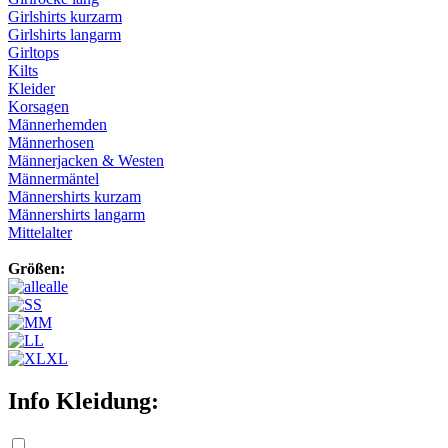
Girlshirts kurzarm
Girlshirts langarm
Girltops
Kilts
Kleider
Korsagen
Männerhemden
Männerhosen
Männerjacken & Westen
Männermäntel
Männershirts kurzam
Männershirts langarm
Mittelalter
Größen:
alle
S
M
L
XL
Info Kleidung: