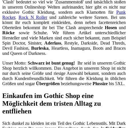
'Clash' bedeutet so viel wie 'Zusammenstoß' und tatsächlich stoßen
in unserem Onlineshop Welten aufeinander, hier gibt es nicht nur
exklusive Gothic Kleidung, sondern auch Klamotten für
Punk
Rocker
,
Rock N Roller
und zahlreiche weitere Szenen. Bei uns
könnt ihr euch komplett einkleiden, denn neben facettenreichen
Oberteilen bekommt ihr bei The Clash ansprechende
Hosen
und
Röcke
sowie Schuhe. Wir führen Artikel unterschiedlicher
Hersteller und viele Marken sind euch sicher bekannt, zum Beispiel
Spin Doctor, Sinister,
Aderlass
, Restyle, Darkside, Dead Threds,
Devil Fashion,
Burleska
, Heartless, Inamagura, Boots and Braces
und Queen of Darkness.
Unser Motto:
Schwarz ist bunt genug!
Ihr seid in unserem Gothic
Shop herzlich willkommen. Das Angebot in unserem Shop ist nicht
nur durch seine Größe und riesige Auswahl bekannt, sondern auch
durch Kundenfreundlichkeit. Wir führen die Kleidung in üblichen
Größen und sogar
Übergrößen
beziehungsweise
Plussize
bis 5XL.
Einkaufen im Gothic Shop eine
Möglichkeit dem tristen Alltag zu
entfliehen
Sich dunkel zu kleiden ist ein Teil des Gothic Lebensstils. Mit Dark