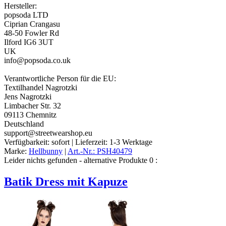
Hersteller:
popsoda LTD
Ciprian Crangasu
48-50 Fowler Rd
Ilford IG6 3UT
UK
info@popsoda.co.uk
Verantwortliche Person für die EU:
Textilhandel Nagrotzki
Jens Nagrotzki
Limbacher Str. 32
09113 Chemnitz
Deutschland
support@streetwearshop.eu
Verfügbarkeit:
sofort
| Lieferzeit:
1-3 Werktage
Marke:
Hellbunny
|
Art.-Nr.: PSH40479
Leider nichts gefunden - alternative Produkte 0 :
Batik Dress mit Kapuze