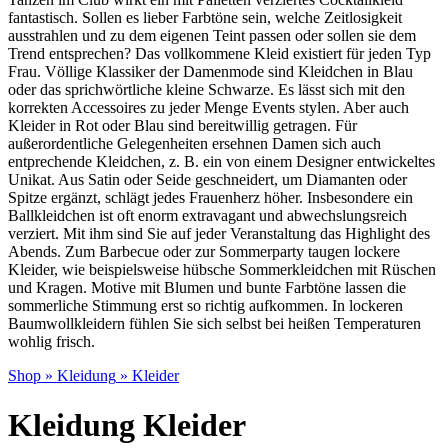
fantastisch. Sollen es lieber Farbtöne sein, welche Zeitlosigkeit
ausstrahlen und zu dem eigenen Teint passen oder sollen sie dem
Trend entsprechen? Das vollkommene Kleid existiert für jeden Typ
Frau. Völlige Klassiker der Damenmode sind Kleidchen in Blau
oder das sprichwörtliche kleine Schwarze. Es lässt sich mit den
korrekten Accessoires zu jeder Menge Events stylen. Aber auch
Kleider in Rot oder Blau sind bereitwillig getragen. Für
außerordentliche Gelegenheiten ersehnen Damen sich auch
entprechende Kleidchen, z. B. ein von einem Designer entwickeltes
Unikat. Aus Satin oder Seide geschneidert, um Diamanten oder
Spitze ergänzt, schlägt jedes Frauenherz höher. Insbesondere ein
Ballkleidchen ist oft enorm extravagant und abwechslungsreich
verziert. Mit ihm sind Sie auf jeder Veranstaltung das Highlight des
Abends. Zum Barbecue oder zur Sommerparty taugen lockere
Kleider, wie beispielsweise hübsche Sommerkleidchen mit Rüschen
und Kragen. Motive mit Blumen und bunte Farbtöne lassen die
sommerliche Stimmung erst so richtig aufkommen. In lockeren
Baumwollkleidern fühlen Sie sich selbst bei heißen Temperaturen
wohlig frisch.
Shop
»
Kleidung
»
Kleider
Kleidung Kleider