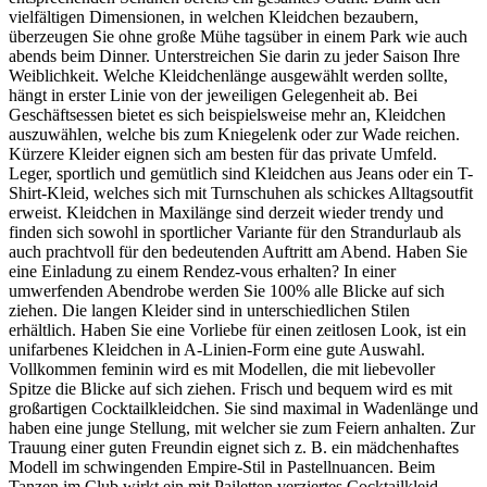
vielfältigen Dimensionen, in welchen Kleidchen bezaubern,
überzeugen Sie ohne große Mühe tagsüber in einem Park wie auch
abends beim Dinner. Unterstreichen Sie darin zu jeder Saison Ihre
Weiblichkeit. Welche Kleidchenlänge ausgewählt werden sollte,
hängt in erster Linie von der jeweiligen Gelegenheit ab. Bei
Geschäftsessen bietet es sich beispielsweise mehr an, Kleidchen
auszuwählen, welche bis zum Kniegelenk oder zur Wade reichen.
Kürzere Kleider eignen sich am besten für das private Umfeld.
Leger, sportlich und gemütlich sind Kleidchen aus Jeans oder ein T-
Shirt-Kleid, welches sich mit Turnschuhen als schickes Alltagsoutfit
erweist. Kleidchen in Maxilänge sind derzeit wieder trendy und
finden sich sowohl in sportlicher Variante für den Strandurlaub als
auch prachtvoll für den bedeutenden Auftritt am Abend. Haben Sie
eine Einladung zu einem Rendez-vous erhalten? In einer
umwerfenden Abendrobe werden Sie 100% alle Blicke auf sich
ziehen. Die langen Kleider sind in unterschiedlichen Stilen
erhältlich. Haben Sie eine Vorliebe für einen zeitlosen Look, ist ein
unifarbenes Kleidchen in A-Linien-Form eine gute Auswahl.
Vollkommen feminin wird es mit Modellen, die mit liebevoller
Spitze die Blicke auf sich ziehen. Frisch und bequem wird es mit
großartigen Cocktailkleidchen. Sie sind maximal in Wadenlänge und
haben eine junge Stellung, mit welcher sie zum Feiern anhalten. Zur
Trauung einer guten Freundin eignet sich z. B. ein mädchenhaftes
Modell im schwingenden Empire-Stil in Pastellnuancen. Beim
Tanzen im Club wirkt ein mit Pailetten verziertes Cocktailkleid