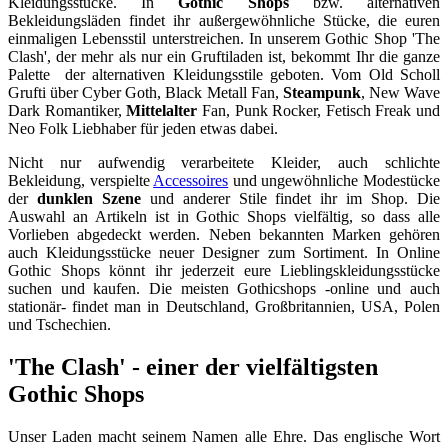
Kleidungsstücke. In
Gothic Shops
bzw. alternativen
Bekleidungsläden findet ihr außergewöhnliche Stücke, die euren
einmaligen Lebensstil unterstreichen. In unserem Gothic Shop 'The
Clash', der mehr als nur ein Gruftiladen ist, bekommt Ihr die ganze
Palette der alternativen Kleidungsstile geboten. Vom Old Scholl
Grufti über Cyber Goth, Black Metall Fan,
Steampunk
, New Wave
Dark Romantiker,
Mittelalter
Fan, Punk Rocker, Fetisch Freak und
Neo Folk Liebhaber für jeden etwas dabei.
Nicht nur aufwendig verarbeitete Kleider, auch schlichte
Bekleidung, verspielte
Accessoires
und ungewöhnliche Modestücke
der
dunklen Szene
und anderer Stile findet ihr im Shop. Die
Auswahl an Artikeln ist in Gothic Shops vielfältig, so dass alle
Vorlieben abgedeckt werden. Neben bekannten Marken gehören
auch Kleidungsstücke neuer Designer zum Sortiment. In Online
Gothic Shops könnt ihr jederzeit eure Lieblingskleidungsstücke
suchen und kaufen. Die meisten Gothicshops -online und auch
stationär- findet man in Deutschland, Großbritannien, USA, Polen
und Tschechien.
'The Clash' - einer der vielfältigsten
Gothic Shops
Unser Laden macht seinem Namen alle Ehre. Das englische Wort