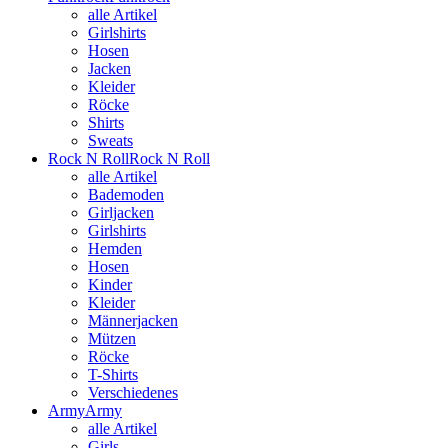
alle Artikel
Girlshirts
Hosen
Jacken
Kleider
Röcke
Shirts
Sweats
Rock N Roll
Rock N Roll
alle Artikel
Bademoden
Girljacken
Girlshirts
Hemden
Hosen
Kinder
Kleider
Männerjacken
Mützen
Röcke
T-Shirts
Verschiedenes
Army
Army
alle Artikel
Girls