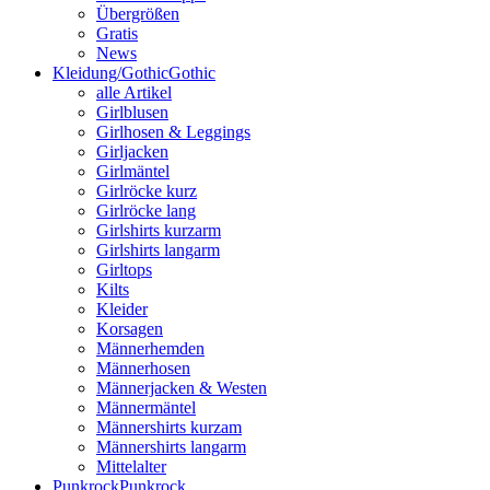
Übergrößen
Gratis
News
Kleidung/Gothic
Gothic
alle Artikel
Girlblusen
Girlhosen & Leggings
Girljacken
Girlmäntel
Girlröcke kurz
Girlröcke lang
Girlshirts kurzarm
Girlshirts langarm
Girltops
Kilts
Kleider
Korsagen
Männerhemden
Männerhosen
Männerjacken & Westen
Männermäntel
Männershirts kurzam
Männershirts langarm
Mittelalter
Punkrock
Punkrock