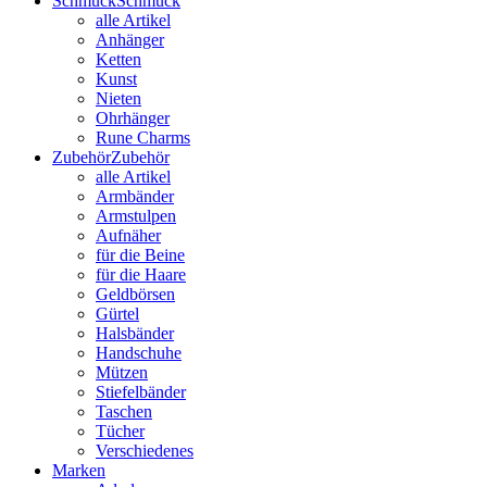
Schmuck
Schmuck
alle Artikel
Anhänger
Ketten
Kunst
Nieten
Ohrhänger
Rune Charms
Zubehör
Zubehör
alle Artikel
Armbänder
Armstulpen
Aufnäher
für die Beine
für die Haare
Geldbörsen
Gürtel
Halsbänder
Handschuhe
Mützen
Stiefelbänder
Taschen
Tücher
Verschiedenes
Marken